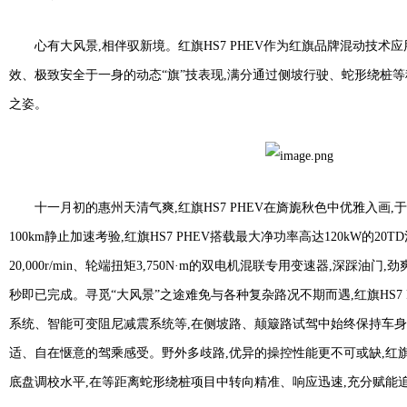
心有大风景,相伴驭新境。红旗HS7 PHEV作为红旗品牌混动技术
效、极致安全于一身的动态“旗”技表现,满分通过侧坡行驶、蛇形绕桩等
之姿。
十一月初的惠州天清气爽,红旗HS7 PHEV在旖旎秋色中优雅入画,
100km静止加速考验,红旗HS7 PHEV搭载最大净功率高达120kW的2
20,000r/min、轮端扭矩3,750N·m的双电机混联专用变速器,深踩油门
秒即已完成。寻觅“大风景”之途难免与各种复杂路况不期而遇,红旗HS7 
系统、智能可变阻尼减震系统等,在侧坡路、颠簸路试驾中始终保持车身
适、自在惬意的驾乘感受。野外多歧路,优异的操控性能更不可或缺,红旗H
底盘调校水平,在等距离蛇形绕桩项目中转向精准、响应迅速,充分赋能追