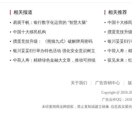
相关报道
相关推荐
易观千帆：银行数字化运营的 “智慧大脑”
中国十大移
中国十大移民机构
掼蛋竞技升级
掼蛋竞技升级： 《熊猫九式》破解牌局密码
银川妥妥E行
银川妥妥E行举办特色活动 强化安全意识树立
中荷人寿：
中荷人寿：精耕绿色金融大文章，推动可持续
驭见未来：
关于我们
|
广告营销中心
|
Copyright @ 2010-20
广告合作QQ：2418533
未经要闻商业网授权，禁止复制或建立镜像. 信息真实紧供参