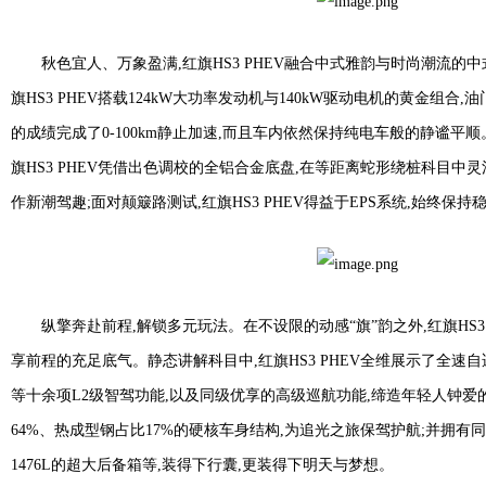
秋色宜人、万象盈满,红旗HS3 PHEV融合中式雅韵与时尚潮流的
旗HS3 PHEV搭载124kW大功率发动机与140kW驱动电机的黄金组合,
的成绩完成了0-100km静止加速,而且车内依然保持纯电车般的静谧平
旗HS3 PHEV凭借出色调校的全铝合金底盘,在等距离蛇形绕桩科目中
作新潮驾趣;面对颠簸路测试,红旗HS3 PHEV得益于EPS系统,始终保
纵擎奔赴前程,解锁多元玩法。在不设限的动感“旗”韵之外,红旗HS3 
享前程的充足底气。静态讲解科目中,红旗HS3 PHEV全维展示了全速
等十余项L2级智驾功能,以及同级优享的高级巡航功能,缔造年轻人钟爱
64%、热成型钢占比17%的硬核车身结构,为追光之旅保驾护航;并拥有同级
1476L的超大后备箱等,装得下行囊,更装得下明天与梦想。