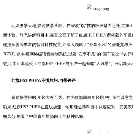
动则纵擎天地,静时惬享从容。在智混“旗”技的极致魅力之外,红旗HS7
新体验。静态讲解科目中,嘉宾全面了解了红旗HS7 PHEV所搭载的车
碰撞预警等丰富的智能科技配置,并深入领略了“舒享不凡”的智能宽域声学
享不凡”的神经网络级语音控制系统,以及“安享不凡”的“国车安全”与0异
魅点,零距离感受了红旗HS7 PHEV与用户一起领略“大风景”、开启新
红旗HS3 PHEV:不惧坎坷,自带锋芒
青春快意驰骋,年轻大有可为。作为红旗面向年轻用户打造的诚意之
硕果,红旗HS3 PHEV在直线加速、蛇形绕桩等科目中从容应对、完美
帜风范,彰显了中国青年昂扬向上的精神风貌。