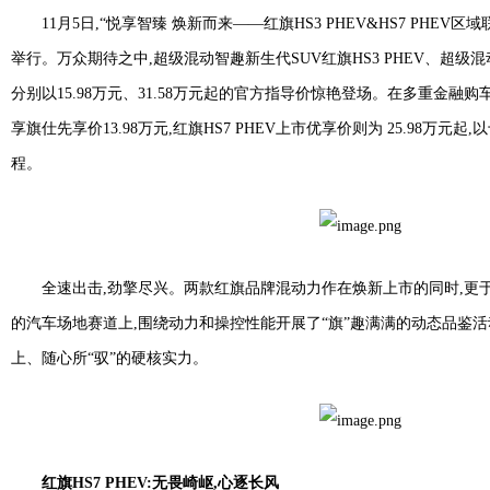
11月5日,“悦享智臻 焕新而来——红旗HS3 PHEV&HS7 PHE
举行。万众期待之中,超级混动智趣新生代SUV红旗HS3 PHEV、超级混动
分别以15.98万元、31.58万元起的官方指导价惊艳登场。在多重金融购车
享旗仕先享价13.98万元,红旗HS7 PHEV上市优享价则为 25.98万
程。
全速出击,劲擎尽兴。两款红旗品牌混动力作在焕新上市的同时,更
的汽车场地赛道上,围绕动力和操控性能开展了“旗”趣满满的动态品鉴活
上、随心所“驭”的硬核实力。
红旗HS7 PHEV:无畏崎岖,心逐长风